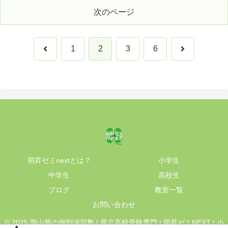
次のページ
前
次
1
2
3
6
へ
へ
萌昇ゼミnextとは？
小学生
中学生
高校生
ブログ
教室一覧
お問い合わせ
© 2025 岡山県の個別演習塾 | 県立高校受験専門 | 萌昇ゼミNEXT | 小