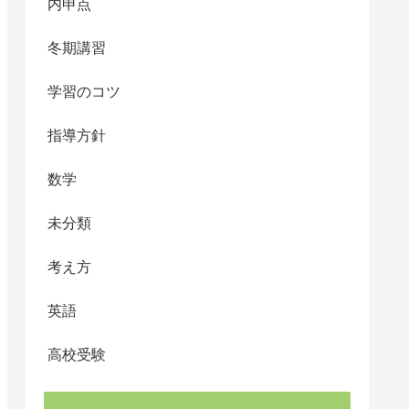
内申点
冬期講習
学習のコツ
指導方針
数学
未分類
考え方
英語
高校受験