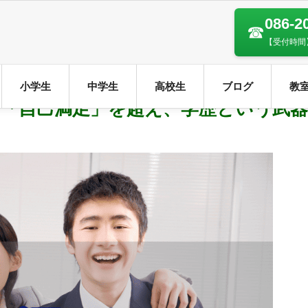
086-2
☎
【受付時間】
小学生
中学生
高校生
ブログ
教
の「自己満足」を超え、学歴という武器