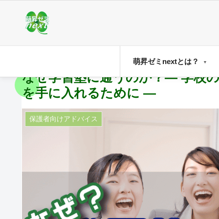
萌昇ゼミnextとは？
なぜ学習塾に通うのか？― 学校
を手に入れるために ―
保護者向けアドバイス