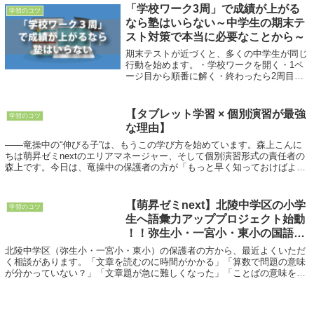
が、...
「学校ワーク3周」で成績が上がる
学習のコツ
なら塾はいらない～中学生の期末テ
スト対策で本当に必要なことから～
期末テストが近づくと、多くの中学生が同じ
行動を始めます。・学校ワークを開く・1ペ
ージ目から順番に解く・終わったら2周目・
余裕があれば3周目真面目な勉強法です。し
かし、少し厳しいことを言います。もし学校
ワークを3周するだけで成績が上がるな
【タブレット学習 × 個別演習が最強
学習のコツ
ら、...
な理由】
――竜操中の“伸びる子”は、もうこの学び方を始めています。森上こんに
ちは萌昇ゼミnextのエリアマネージャー、そして個別演習形式の責任者の
森上です。今日は、竜操中の保護者の方が「もっと早く知っておけばよか
った…！」と言う『学習の新常識』につ...
【萌昇ゼミnext】北陵中学区の小学
学習のコツ
生へ語彙力アッププロジェクト始動
！！弥生小・一宮小・東小の国語力
を底上げする30分
北陵中学区（弥生小・一宮小・東小）の保護者の方から、最近よくいただ
く相談があります。「文章を読むのに時間がかかる」「算数で問題の意味
が分かっていない？」「文章題が急に難しくなった」「ことばの意味を知
らないことでつまずく」実はこれ、勉強の“や...