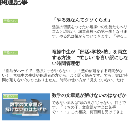
関連記事
「やる気なんてクソくらえ」
学習のコツ
勉強の習慣をつけたい竜操中の生徒たちへリ
ズムと環境が、城東高校への第一歩となりま
す。やる気は後からついてきます。「やる気
が出ないから勉強できない」――よく耳にし
ます。でも冷静に考えてください。そもそも
「やる気」なんてものを前提にしている時
竜操中生が「部活×学校×塾」を両立
学習のコツ
点...
する方法──“忙しい”を言い訳にしな
い時間管理術
「部活がハードで、勉強に手が回らない…」「塾の宿題をする時間がな
い！」竜操中の生徒や保護者の方から、よく聞く悩みです。でも、実は“時
間が足りない”のではありません。時間の使い方が「見えていない」だけな
んです。今回は、竜操中の中学生が「学校」...
数学の文章題が解けないのはなぜか
学習のコツ
できない原因は“頭の良さ”じゃない。甘さで
す。「うちの子、文章題が本当に苦手
で・・・」この相談、何百回も受けてきまし
た。ですが、正直に言います。文章題ができ
ないのは、能力不足ではありません。“やり
切っていないだけ”です。厳しい言い方です